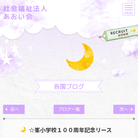
社会福祉法人
MENU
あおい会
各園ブログ
前へ
ブログ一覧
次へ
☆峯小学校１００周年記念リース