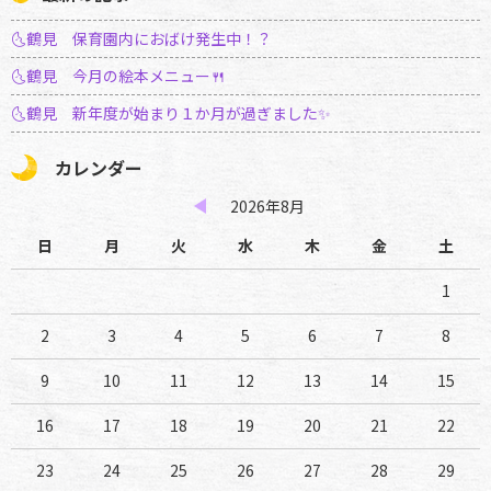
🌜鶴見 保育園内におばけ発生中！？
🌜鶴見 今月の絵本メニュー🍴
🌜鶴見 新年度が始まり１か月が過ぎました✨
カレンダー
2026年8月
日
月
火
水
木
金
土
1
2
3
4
5
6
7
8
9
10
11
12
13
14
15
16
17
18
19
20
21
22
23
24
25
26
27
28
29