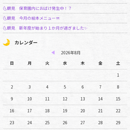
🌜鶴見 保育園内におばけ発生中！？
🌜鶴見 今月の絵本メニュー🍴
🌜鶴見 新年度が始まり１か月が過ぎました✨
カレンダー
2026年8月
日
月
火
水
木
金
土
1
2
3
4
5
6
7
8
9
10
11
12
13
14
15
16
17
18
19
20
21
22
23
24
25
26
27
28
29