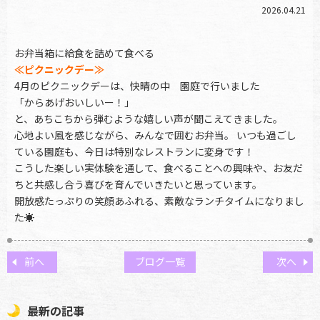
2026.04.21
お弁当箱に給食を詰めて食べる
≪ピクニックデー≫
4月のピクニックデーは、快晴の中 園庭で行いました
「からあげおいしいー！」
と、あちこちから弾むような嬉しい声が聞こえてきました。
心地よい風を感じながら、みんなで囲むお弁当。 いつも過ごし
ている園庭も、今日は特別なレストランに変身です！
こうした楽しい実体験を通して、食べることへの興味や、お友だ
ちと共感し合う喜びを育んでいきたいと思っています。
開放感たっぷりの笑顔あふれる、素敵なランチタイムになりまし
た☀️
前へ
ブログ一覧
次へ
最新の記事