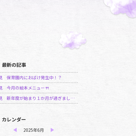
最新の記事
鶴見 保育園内におばけ発生中！？
鶴見 今月の絵本メニュー🍴
🌜鶴見 新年度が始まり１か月が過ぎました✨
カレンダー
2025年6月