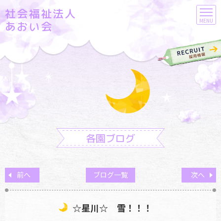
社会福祉法人
MENU
あおい会
各園ブログ
前へ
ブログ一覧
次へ
☆星川☆ 雪！！！