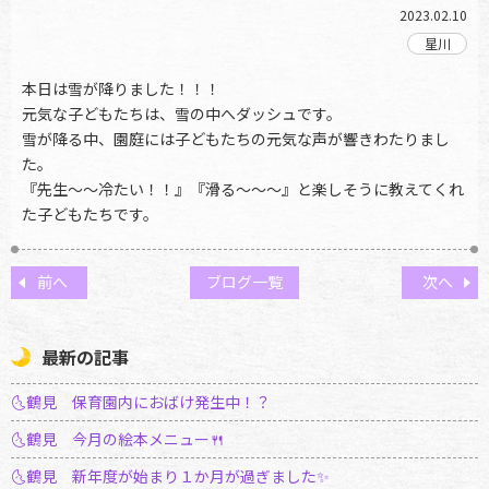
2023.02.10
本日は雪が降りました！！！
元気な子どもたちは、雪の中へダッシュです。
雪が降る中、園庭には子どもたちの元気な声が響きわたりまし
た。
『先生～～冷たい！！』『滑る～～～』と楽しそうに教えてくれ
た子どもたちです。
前へ
ブログ一覧
次へ
最新の記事
🌜鶴見 保育園内におばけ発生中！？
🌜鶴見 今月の絵本メニュー🍴
🌜鶴見 新年度が始まり１か月が過ぎました✨